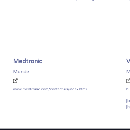
Medtronic
V
Monde
M
www.medtronic.com/contact-us/index.htm?cmpid=mdt_plc_2015_US_footer_nav_contact_us_mdt_us_legacy_contact_us_form_link
b
[b
[h