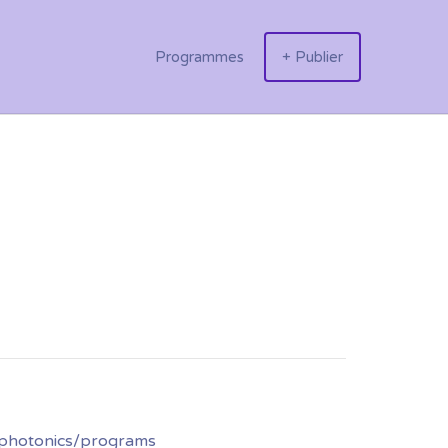
Programmes
+ Publier
photonics/programs