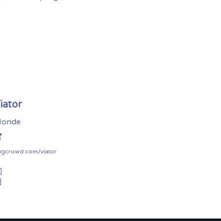
iator
onde
ugcrowd.com/viator
]
]