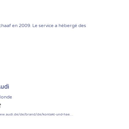
chaaf en 2009. Le service a hébergé des
udi
onde
www.audi.de/de/brand/de/kontakt-und-haendler.html#layer=/de/brand/de/neuwagen/layer/kontakt-audi-cyber-security.html