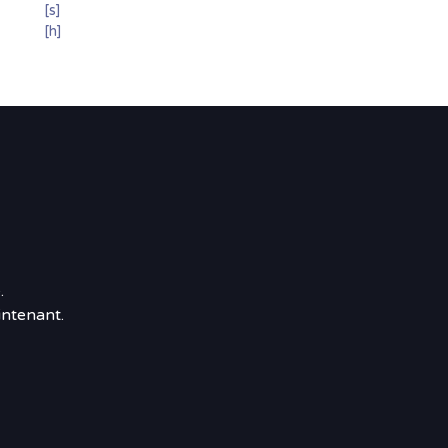
[s]
[h]
.
ntenant.