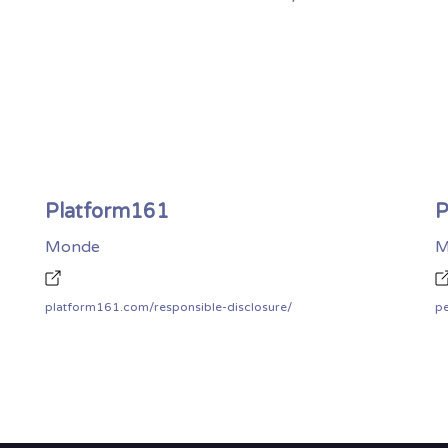
Platform161
P
Monde
M
platform161.com/responsible-disclosure/
pe