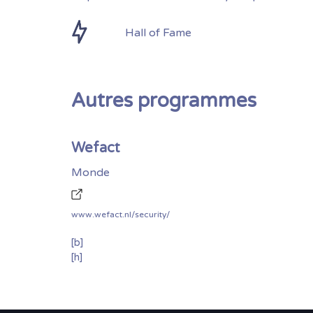
Hall of Fame
Autres programmes
Wefact
Monde
www.wefact.nl/security/
[b]
[h]