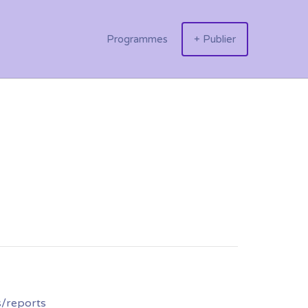
Programmes
+ Publier
s/reports