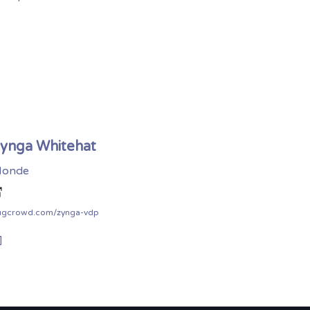
ynga Whitehat
onde
ugcrowd.com/zynga-vdp
]