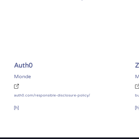
Auth0
Z
Monde
M
auth0.com/responsible-disclosure-policy/
b
[h]
[h