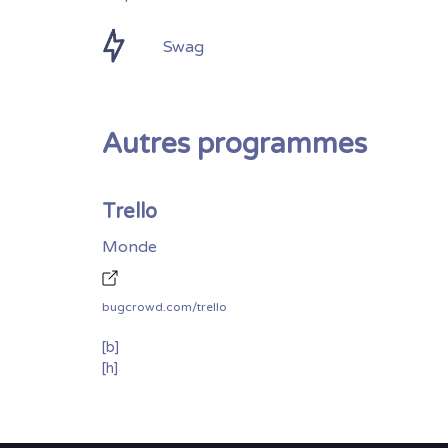
Swag
Autres programmes
Trello
Monde
bugcrowd.com/trello
[b]
[h]