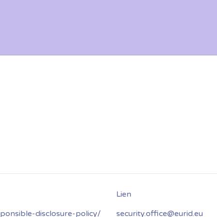
sponsible-disclosure-policy/
security.office@eurid.eu