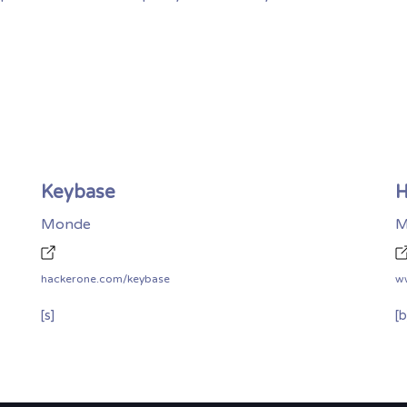
Keybase
H
Monde
M
hackerone.com/keybase
w
[s]
[b