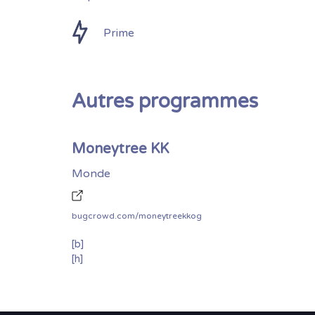
Prime
Autres programmes
Moneytree KK
Monde
bugcrowd.com/moneytreekkog
[b]
[h]