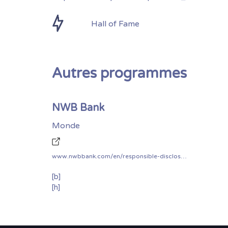
Hall of Fame
Autres programmes
NWB Bank
Monde
www.nwbbank.com/en/responsible-disclosure
[b]
[h]