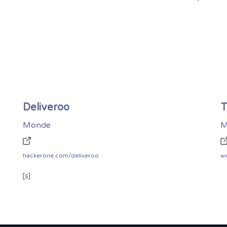
Deliveroo
T
Monde
M
hackerone.com/deliveroo
ww
[s]