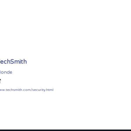
echSmith
onde
w.techsmith.com/security.html