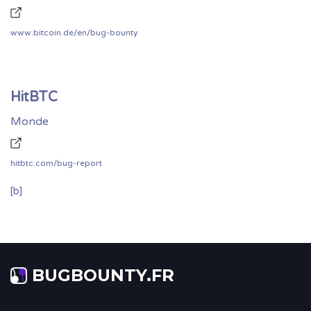
www.bitcoin.de/en/bug-bounty
HitBTC
Monde
hitbtc.com/bug-report
[b]
BUGBOUNTY.FR