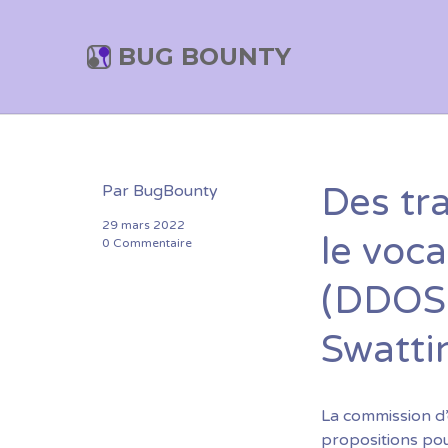
BUG BOUNTY
Des tr
Par
BugBounty
29 mars 2022
le voca
0 Commentaire
(DDOS,
Swatti
La commission d’
propositions pou