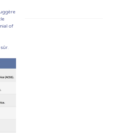
 suggère
cle
nial of
sûr.