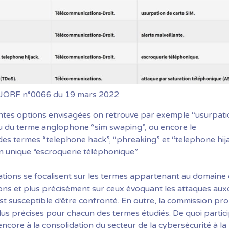
 JORF n°0066 du 19 mars 2022
entes options envisagées on retrouve par exemple “usurpat
eu du terme anglophone “sim swaping”, ou encore le
es termes “telephone hack”, “phreaking” et “telephone hij
on unique “escroquerie téléphonique”.
ions se focalisent sur les termes appartenant au domaine
ns et plus précisément sur ceux évoquant les attaques aux
est susceptible d’être confronté. En outre, la commission pr
plus précises pour chacun des termes étudiés. De quoi partic
ncore à la consolidation du secteur de la cybersécurité à la