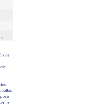
ion de
ack”
 des
quelles
opose
iper à