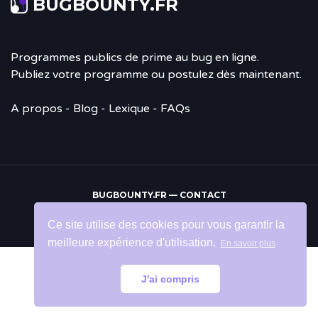
BUGBOUNTY.FR
Programmes publics de prime au bug en ligne.
Publiez votre programme ou postulez dès maintenant.
A propos
-
Blog
- Lexique - FAQs
BUGBOUNTY.FR —
CONTACT
Retour
Ce site utilise des cookies pour vous garantir la
en
meilleure expérience d'utilisation.
En savoir plus
haut
J'ai compris