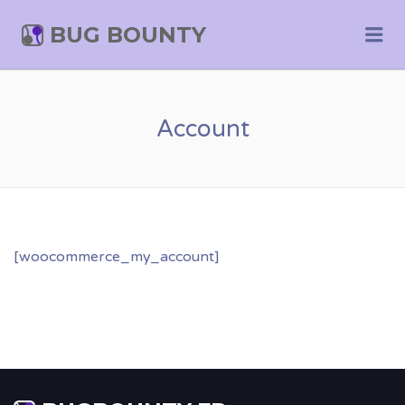
BUG BOUNTY
Me
Account
[woocommerce_my_account]