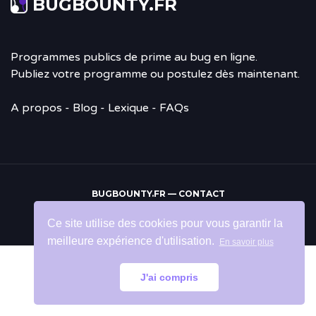
BUGBOUNTY.FR
Programmes publics de prime au bug en ligne.
Publiez votre programme ou postulez dès maintenant.
A propos
-
Blog
- Lexique - FAQs
BUGBOUNTY.FR —
CONTACT
Retour
Ce site utilise des cookies pour vous garantir la
en
meilleure expérience d'utilisation.
En savoir plus
haut
J'ai compris