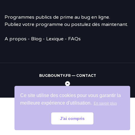
Programmes publics de prime au bug en ligne.
Publiez votre programme ou postulez dès maintenant.
A propos
-
Blog
- Lexique - FAQs
BUGBOUNTY.FR —
CONTACT
Retour
en
Ce site utilise des cookies pour vous garantir la
haut
meilleure expérience d'utilisation.
En savoir plus
J'ai compris